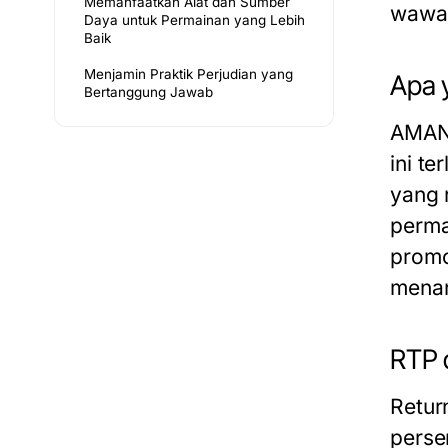
Memanfaatkan Alat dan Sumber
wawas
Daya untuk Permainan yang Lebih
Baik
Menjamin Praktik Perjudian yang
Apa 
Bertanggung Jawab
AMAN7
ini t
yang 
perma
promo
mena
RTP d
Retur
perse