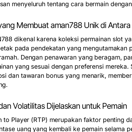
an menyeluruh tentang cara bermain dengan 
yang Membuat aman788 Unik di Antara 
88 dikenal karena koleksi permainan slot yan
erletak pada pendekatan yang mengutamakan
ramah. Dengan penawaran yang beragam, par
inan yang sesuai dengan preferensi mereka. Se
si dan tawaran bonus yang menarik, memberi
ng.
an Volatilitas Dijelaskan untuk Pemain
n to Player (RTP) merupakan faktor penting d
ntase uang yang kembali ke pemain selama 