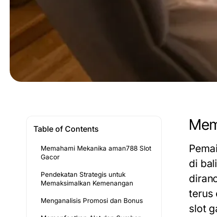
Mem
Table of Contents
Pemai
Memahami Mekanika aman788 Slot
Gacor
di ba
Pendekatan Strategis untuk
diran
Memaksimalkan Kemenangan
terus
Menganalisis Promosi dan Bonus
slot 