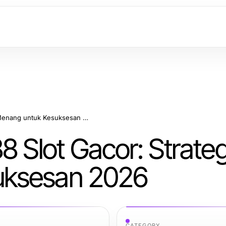
Menguasai aman788 Slot Gacor: Strategi Menang untuk Kesuksesan 2026
Slot Gacor: Strateg
uksesan 2026
CATEGORY