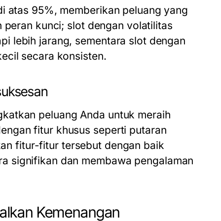
 di atas 95%, memberikan peluang yang
peran kunci; slot dengan volatilitas
i lebih jarang, sementara slot dengan
ecil secara konsisten.
esuksesan
gkatkan peluang Anda untuk meraih
ngan fitur khusus seperti putaran
an fitur-fitur tersebut dengan baik
ra signifikan dan membawa pengalaman
malkan Kemenangan