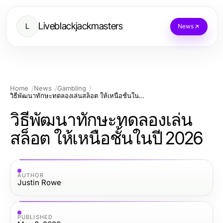
Liveblackjackmasters
L
News
Home
News
Gambling
วิธีพัฒนาทักษะทดลองเล่นสล็อต ให้เหนือชั้นในปี 2026
วิธีพัฒนาทักษะทดลองเล่น
สล็อต ให้เหนือชั้นในปี 2026
AUTHOR
Justin Rowe
PUBLISHED