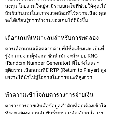
ลงทุน โดยส่วนใหญ่จะมีระบบเดโมที่ช่วยให้คุณได้
สัมผัสกับเกมในสภาพแวดล้อมที่ไร้ความเสี่ยง คุณ
จะได้เรียนรู้การทำงานของเกมได้ดียิ่งขึ้น
เลือกเกมที่เหมาะสมสำหรับการทดลอง
ควรเลือกเกมสล็อตจากค่ายที่มีชื่อเสียงและเป็นที่
รู้จัก เกมจากผู้พัฒนาชั้นนำมักจะมีระบบ RNG
(Random Number Generator) ที่โปร่งใสและ
ยุติธรรม เลือกเกมที่มี RTP (Return to Player) สูง
เพราะได้นำไปสู่โอกาสในการชนะที่สูงกว่า
ทำความเข้าใจกับตารางการจ่ายเงิน
ตารางการจ่ายเงินคือข้อมูลสำคัญที่คุณต้องเข้าใจ
ซึ่งจะแสดงความสัมพันธ์ระหว่างสัญลักษณ์ต่างๆ