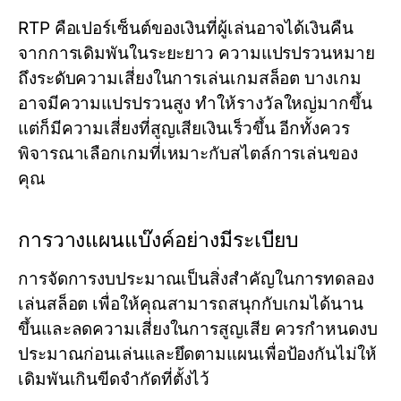
RTP คือเปอร์เซ็นต์ของเงินที่ผู้เล่นอาจได้เงินคืน
จากการเดิมพันในระยะยาว ความแปรปรวนหมาย
ถึงระดับความเสี่ยงในการเล่นเกมสล็อต บางเกม
อาจมีความแปรปรวนสูง ทำให้รางวัลใหญ่มากขึ้น
แต่ก็มีความเสี่ยงที่สูญเสียเงินเร็วขึ้น อีกทั้งควร
พิจารณาเลือกเกมที่เหมาะกับสไตล์การเล่นของ
คุณ
การวางแผนแบ๊งค์อย่างมีระเบียบ
การจัดการงบประมาณเป็นสิ่งสำคัญในการทดลอง
เล่นสล็อต เพื่อให้คุณสามารถสนุกกับเกมได้นาน
ขึ้นและลดความเสี่ยงในการสูญเสีย ควรกำหนดงบ
ประมาณก่อนเล่นและยึดตามแผนเพื่อป้องกันไม่ให้
เดิมพันเกินขีดจำกัดที่ตั้งไว้