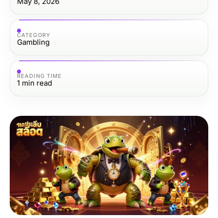
May 8, 2026
CATEGORY
Gambling
READING TIME
1
min read