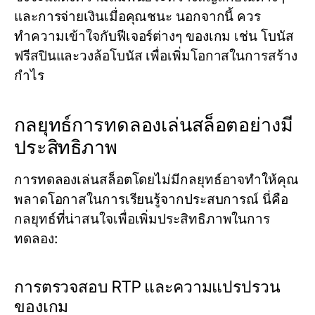
และการจ่ายเงินเมื่อคุณชนะ นอกจากนี้ ควร
ทำความเข้าใจกับฟีเจอร์ต่างๆ ของเกม เช่น โบนัส
ฟรีสปินและวงล้อโบนัส เพื่อเพิ่มโอกาสในการสร้าง
กำไร
กลยุทธ์การทดลองเล่นสล็อตอย่างมี
ประสิทธิภาพ
การทดลองเล่นสล็อตโดยไม่มีกลยุทธ์อาจทำให้คุณ
พลาดโอกาสในการเรียนรู้จากประสบการณ์ นี่คือ
กลยุทธ์ที่น่าสนใจเพื่อเพิ่มประสิทธิภาพในการ
ทดลอง:
การตรวจสอบ RTP และความแปรปรวน
ของเกม