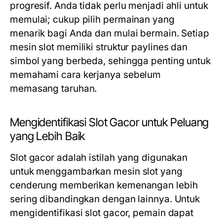
progresif. Anda tidak perlu menjadi ahli untuk
memulai; cukup pilih permainan yang
menarik bagi Anda dan mulai bermain. Setiap
mesin slot memiliki struktur paylines dan
simbol yang berbeda, sehingga penting untuk
memahami cara kerjanya sebelum
memasang taruhan.
Mengidentifikasi Slot Gacor untuk Peluang
yang Lebih Baik
Slot gacor adalah istilah yang digunakan
untuk menggambarkan mesin slot yang
cenderung memberikan kemenangan lebih
sering dibandingkan dengan lainnya. Untuk
mengidentifikasi slot gacor, pemain dapat