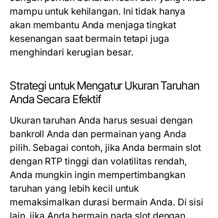
mampu untuk kehilangan. Ini tidak hanya
akan membantu Anda menjaga tingkat
kesenangan saat bermain tetapi juga
menghindari kerugian besar.
Strategi untuk Mengatur Ukuran Taruhan
Anda Secara Efektif
Ukuran taruhan Anda harus sesuai dengan
bankroll Anda dan permainan yang Anda
pilih. Sebagai contoh, jika Anda bermain slot
dengan RTP tinggi dan volatilitas rendah,
Anda mungkin ingin mempertimbangkan
taruhan yang lebih kecil untuk
memaksimalkan durasi bermain Anda. Di sisi
lain, jika Anda bermain pada slot dengan