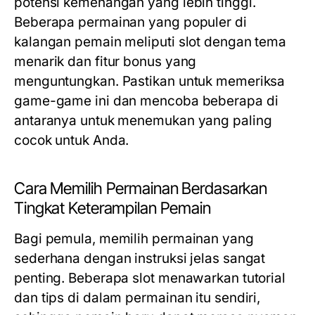
potensi kemenangan yang lebih tinggi.
Beberapa permainan yang populer di
kalangan pemain meliputi slot dengan tema
menarik dan fitur bonus yang
menguntungkan. Pastikan untuk memeriksa
game-game ini dan mencoba beberapa di
antaranya untuk menemukan yang paling
cocok untuk Anda.
Cara Memilih Permainan Berdasarkan
Tingkat Keterampilan Pemain
Bagi pemula, memilih permainan yang
sederhana dengan instruksi jelas sangat
penting. Beberapa slot menawarkan tutorial
dan tips di dalam permainan itu sendiri,