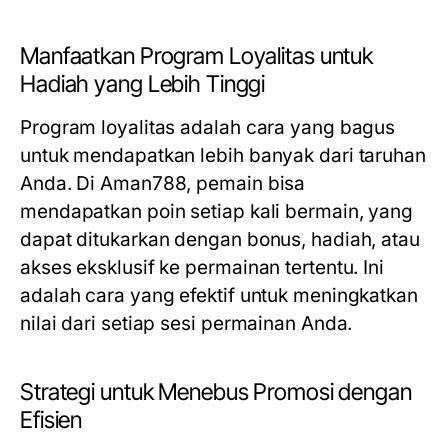
Manfaatkan Program Loyalitas untuk
Hadiah yang Lebih Tinggi
Program loyalitas adalah cara yang bagus
untuk mendapatkan lebih banyak dari taruhan
Anda. Di Aman788, pemain bisa
mendapatkan poin setiap kali bermain, yang
dapat ditukarkan dengan bonus, hadiah, atau
akses eksklusif ke permainan tertentu. Ini
adalah cara yang efektif untuk meningkatkan
nilai dari setiap sesi permainan Anda.
Strategi untuk Menebus Promosi dengan
Efisien