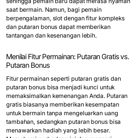
sehingga pemain baru dapat merasa nyaman
saat bermain. Namun, bagi pemain
berpengalaman, slot dengan fitur kompleks
dan putaran bonus dapat memberikan
tantangan dan kesenangan lebih.
Menilai Fitur Permainan: Putaran Gratis vs.
Putaran Bonus
Fitur permainan seperti putaran gratis dan
putaran bonus bisa menjadi kunci untuk
memaksimalkan kemenangan Anda. Putaran
gratis biasanya memberikan kesempatan
untuk bermain tanpa mengeluarkan uang
tambahan, sedangkan putaran bonus bisa
menawarkan hadiah yang lebih besar.